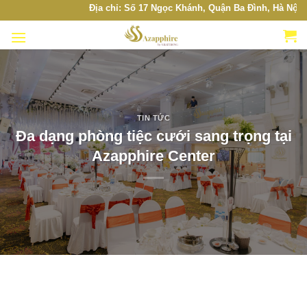
Skip
Địa chỉ: Số 17 Ngọc Khánh, Quận Ba Đình, Hà Nội. Hot
to
content
TIN TỨC
Đa dạng phòng tiệc cưới sang trọng tại
Azapphire Center